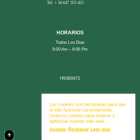
Tel: + 34 647 355 455
HORARIOS
Todos Los Días
9:00 Am – 8:00 Pm
HSS00672
SÍGUENOS
Las cookies son necesarias para que
el sitio funcione correctamente.
INSTAGRAM
Usamos cookies para mejorar y
optimizar nuestro sitio web.
Aceptar
Rechazar
Leer más
NUMERO DE REATE HSS00672